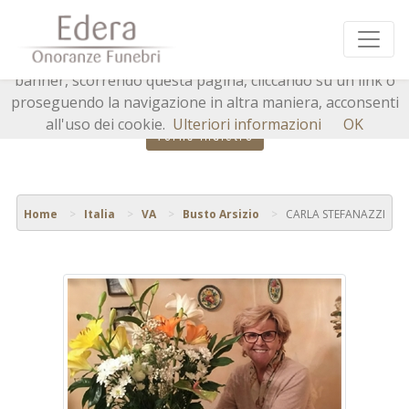
Questo sito o gli strumenti terzi da questo utilizzati si
avvalgono di cookie necessari al funzionamento ed utili
alle finalità illustrate nella cookie policy. Chiudendo questo
banner, scorrendo questa pagina, cliccando su un link o
proseguendo la navigazione in altra maniera, acconsenti
all'uso dei cookie.
Ulteriori informazioni
OK
Torna indietro
Home
Italia
VA
Busto Arsizio
CARLA STEFANAZZI