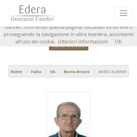
Questo sito o gli strumenti terzi da questo utilizzati si
avvalgono di cookie necessari al funzionamento ed utili
alle finalità illustrate nella cookie policy. Chiudendo questo
banner, scorrendo questa pagina, cliccando su un link o
proseguendo la navigazione in altra maniera, acconsenti
all'uso dei cookie.
Ulteriori informazioni
OK
Torna indietro
Home
Italia
VA
Busto Arsizio
MARIO ALAMARI