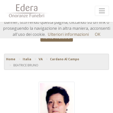
Questo sito o gli strumenti terzi da questo utilizzati si
avvalgono di cookie necessari al funzionamento ed utili
alle finalità illustrate nella cookie policy. Chiudendo questo
banner, scorrendo questa pagina, cliccando su un link o
proseguendo la navigazione in altra maniera, acconsenti
all'uso dei cookie.
Ulteriori informazioni
OK
Torna indietro
Home
Italia
VA
Cardano Al Campo
BEATRICE BRUNO