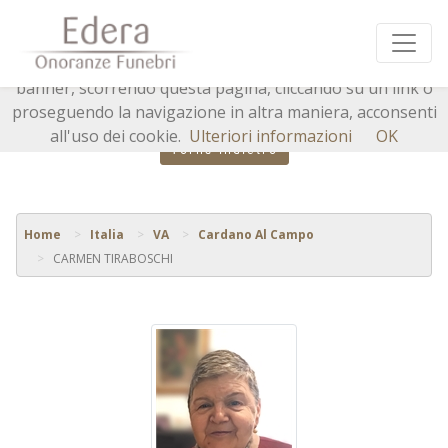
Questo sito o gli strumenti terzi da questo utilizzati si
avvalgono di cookie necessari al funzionamento ed utili
alle finalità illustrate nella cookie policy. Chiudendo questo
banner, scorrendo questa pagina, cliccando su un link o
proseguendo la navigazione in altra maniera, acconsenti
all'uso dei cookie.
Ulteriori informazioni
OK
Torna indietro
Home
Italia
VA
Cardano Al Campo
CARMEN TIRABOSCHI