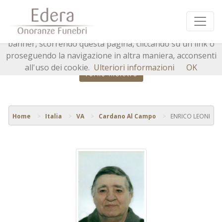
Questo sito o gli strumenti terzi da questo utilizzati si
avvalgono di cookie necessari al funzionamento ed utili
alle finalità illustrate nella cookie policy. Chiudendo questo
banner, scorrendo questa pagina, cliccando su un link o
proseguendo la navigazione in altra maniera, acconsenti
all'uso dei cookie.
Ulteriori informazioni
OK
Torna indietro
Home
Italia
VA
Cardano Al Campo
ENRICO LEONI