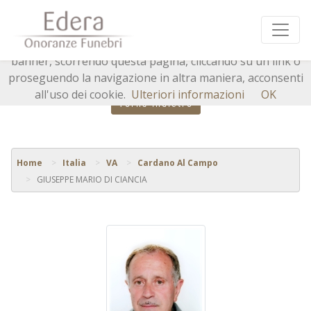
Questo sito o gli strumenti terzi da questo utilizzati si
avvalgono di cookie necessari al funzionamento ed utili
alle finalità illustrate nella cookie policy. Chiudendo questo
banner, scorrendo questa pagina, cliccando su un link o
proseguendo la navigazione in altra maniera, acconsenti
all'uso dei cookie.
Ulteriori informazioni
OK
Torna indietro
Home
Italia
VA
Cardano Al Campo
GIUSEPPE MARIO DI CIANCIA