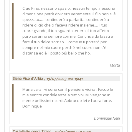
Ciao Pino, nessuno spazio, nessun tempo, nessuna
dimensione potrà dividerci veramente. Il filo non si è
spezzato...... continuerò a parlarti.... continuerò a
ridere di ciò che ci faceva ridere insieme.... Il tuo
cuore grande, il tuo sguardo tenero, il tuo affetto
puro saranno sempre con me. Continua da lassù a
farci il tuo dolce sorriso.... come io ti porterò per
sempre nel mio cuore perché nel cuore non c'è
distanza ed è il posto più bello che ho...
Marta
Siena Vico d’Arbia ,
13/07/2023 ore 19:41
Maria cara , vi sono con il pensiero vicina . Faccio le
mie sentite condoleanze a tutti voi. Mi vengono in
mente bellissimi ricordi.Abbraccio lei e Laura forte.
Dominique
Dominique Nepi
Castelletto sopra Ticino ,
13/07/2023 ore 17:31