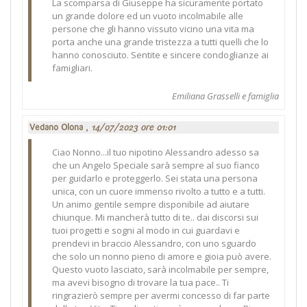
La scomparsa di Giuseppe ha sicuramente portato
un grande dolore ed un vuoto incolmabile alle
persone che gli hanno vissuto vicino una vita ma
porta anche una grande tristezza a tutti quelli che lo
hanno conosciuto. Sentite e sincere condoglianze ai
famigliari.
Emiliana Grasselli e famiglia
Vedano Olona ,
14/07/2023 ore 01:01
Ciao Nonno...il tuo nipotino Alessandro adesso sa
che un Angelo Speciale sarà sempre al suo fianco
per guidarlo e proteggerlo. Sei stata una persona
unica, con un cuore immenso rivolto a tutto e a tutti.
Un animo gentile sempre disponibile ad aiutare
chiunque. Mi mancherà tutto di te.. dai discorsi sui
tuoi progetti e sogni al modo in cui guardavi e
prendevi in braccio Alessandro, con uno sguardo
che solo un nonno pieno di amore e gioia può avere.
Questo vuoto lasciato, sarà incolmabile per sempre,
ma avevi bisogno di trovare la tua pace.. Ti
ringrazierò sempre per avermi concesso di far parte