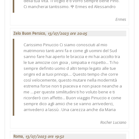
della tua Vita. Ti voglio e ti vorrò sempre bene Pino.
Ci mancherai tantissimo. 🌹 Ermes ed Alessandro
Ermes
Zelo Buon Persico,
13/07/2023 ore 20:05
Carissimo Pinuccio Ci siamo conosciuti al mio
matrimonio tanti anni fa e come gli uomini del Sud
sanno fare hai aperto le braccia e mi hai accolto tra
le tue amicizie con gioia , simpatia e rispetto... Ti ho
sempre definito uomo d altri tempi legato alle tue
origini ed ai tuoi principi.... Questo tempo che corre
così velocemente, questo mutare nella modernità
estrema forse non ti piaceva e non piace neanche a
me ....per queste similitudini ti ho voluto bene e ti
ricorderò con affetto... Buon viaggio Pinuccio e come
sempre dico agli amici che se vanno arrivederci,
arrivederci a lassù . Una carezza anche da Maria
Rocher Luciano
Roma,
13/07/2023 ore 19:52