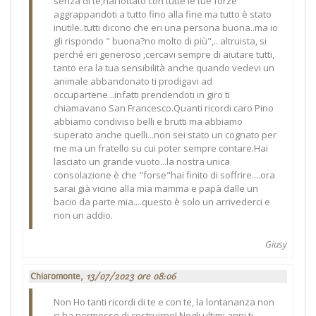
senza di te,hai lottato con tutte le tue forze
aggrappandoti a tutto fino alla fine ma tutto è stato
inutile..tutti dicono che eri una persona buona..ma io
gli rispondo " buona?no molto di più",.. altruista, si
perché eri generoso ,cercavi sempre di aiutare tutti,
tanto era la tua sensibilità anche quando vedevi un
animale abbandonato ti prodigavi ad
occupartene...infatti prendendoti in giro ti
chiamavano San Francesco.Quanti ricordi caro Pino
abbiamo condiviso belli e brutti ma abbiamo
superato anche quelli...non sei stato un cognato per
me ma un fratello su cui poter sempre contare.Hai
lasciato un grande vuoto...la nostra unica
consolazione è che "forse"hai finito di soffrire....ora
sarai già vicino alla mia mamma e papà dalle un
bacio da parte mia....questo è solo un arrivederci e
non un addio.
Giusy
Chiaromonte,
13/07/2023 ore 08:06
Non Ho tanti ricordi di te e con te, la lontananza non
ci ha permesso di costruirne! Negli ultimi anni ti