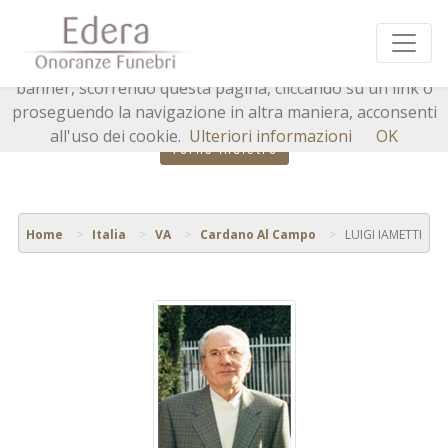
Questo sito o gli strumenti terzi da questo utilizzati si
avvalgono di cookie necessari al funzionamento ed utili
alle finalità illustrate nella cookie policy. Chiudendo questo
banner, scorrendo questa pagina, cliccando su un link o
proseguendo la navigazione in altra maniera, acconsenti
all'uso dei cookie.
Ulteriori informazioni
OK
Torna indietro
Home
Italia
VA
Cardano Al Campo
LUIGI IAMETTI