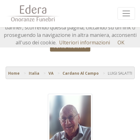
Questo sito o gli strumenti terzi da questo utilizzati si
avvalgono di cookie necessari al funzionamento ed utili
alle finalità illustrate nella cookie policy. Chiudendo questo
banner, scorrendo questa pagina, cliccando su un link o
proseguendo la navigazione in altra maniera, acconsenti
all'uso dei cookie.
Ulteriori informazioni
OK
Torna indietro
Home
Italia
VA
Cardano Al Campo
LUIGI SALATTI