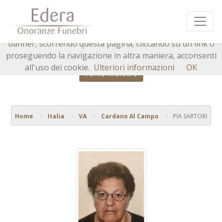
Questo sito o gli strumenti terzi da questo utilizzati si
avvalgono di cookie necessari al funzionamento ed utili
alle finalità illustrate nella cookie policy. Chiudendo questo
banner, scorrendo questa pagina, cliccando su un link o
proseguendo la navigazione in altra maniera, acconsenti
all'uso dei cookie.
Ulteriori informazioni
OK
Torna indietro
Home
Italia
VA
Cardano Al Campo
PIA SARTORI