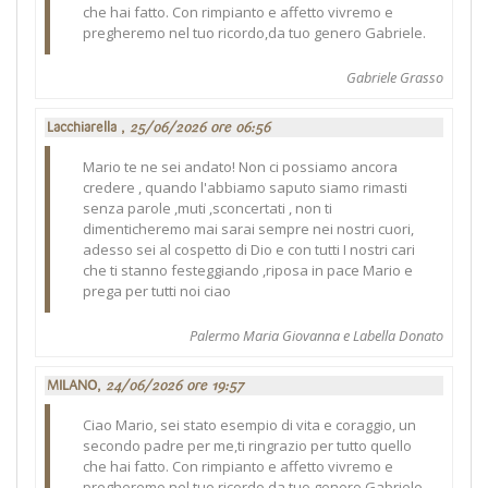
che hai fatto. Con rimpianto e affetto vivremo e
pregheremo nel tuo ricordo,da tuo genero Gabriele.
Gabriele Grasso
Lacchiarella ,
25/06/2026 ore 06:56
Mario te ne sei andato! Non ci possiamo ancora
credere , quando l'abbiamo saputo siamo rimasti
senza parole ,muti ,sconcertati , non ti
dimenticheremo mai sarai sempre nei nostri cuori,
adesso sei al cospetto di Dio e con tutti I nostri cari
che ti stanno festeggiando ,riposa in pace Mario e
prega per tutti noi ciao
Palermo Maria Giovanna e Labella Donato
MILANO,
24/06/2026 ore 19:57
Ciao Mario, sei stato esempio di vita e coraggio, un
secondo padre per me,ti ringrazio per tutto quello
che hai fatto. Con rimpianto e affetto vivremo e
pregheremo nel tuo ricordo,da tuo genero Gabriele.