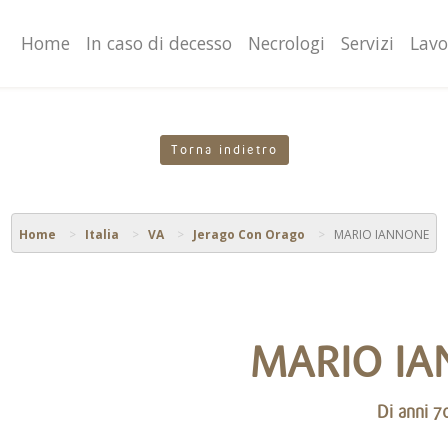
valgono di cookie necessari al funzionamento ed utili alle fina
o proseguendo la navigazione in altra maniera, acconsenti al
Home
In caso di decesso
Necrologi
Servizi
Lavo
Torna indietro
Home
Italia
VA
Jerago Con Orago
MARIO IANNONE
MARIO I
Di anni 7