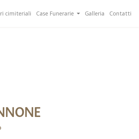
lità illustrate nella cookie policy. Chiudendo questo banner,
l'uso dei cookie.
Ulteriori informazioni
OK
ri cimiteriali
Case Funerarie
Galleria
Contatti
ANNONE
0