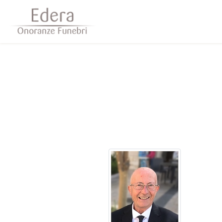
Questo sito o gli strumenti terzi da questo utilizzati si av
scorrendo questa pagina, cliccando su un link 