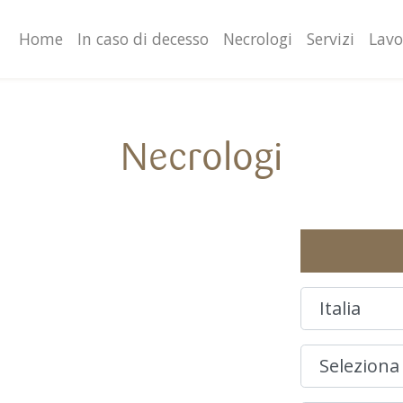
valgono di cookie necessari al funzionamento ed utili alle fina
o proseguendo la navigazione in altra maniera, acconsenti al
Home
In caso di decesso
Necrologi
Servizi
Lavo
Necrologi