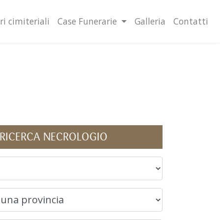
lità illustrate nella cookie policy. Chiudendo questo banner,
l'uso dei cookie.
Ulteriori informazioni
OK
ri cimiteriali
Case Funerarie
Galleria
Contatti
RICERCA NECROLOGIO