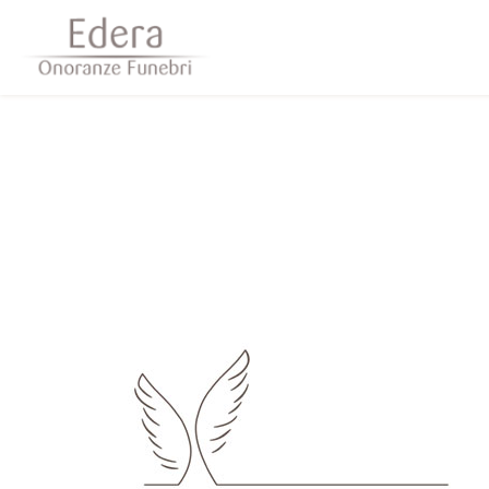
Questo sito o gli strumenti terzi da questo utilizzati si av
scorrendo questa pagina, cliccando su un link 