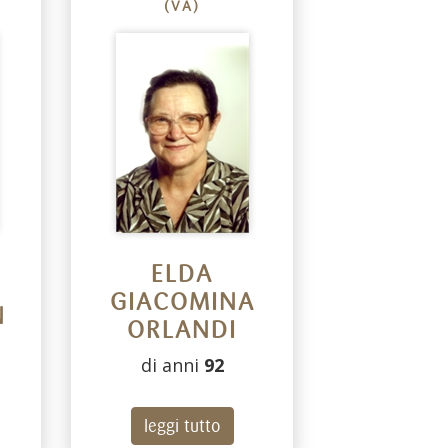
(VA)
ELDA
GIACOMINA
N
ORLANDI
di anni
92
leggi tutto