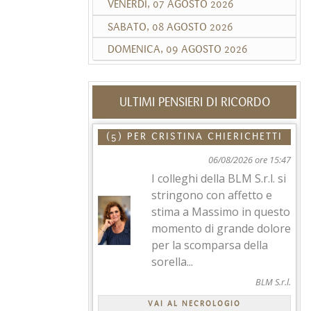
VENERDÌ, 07 AGOSTO 2026
SABATO, 08 AGOSTO 2026
DOMENICA, 09 AGOSTO 2026
ULTIMI PENSIERI DI RICORDO
(5) PER
CRISTINA CHIERICHETTI
06/08/2026 ore 15:47
I colleghi della BLM S.r.l. si
stringono con affetto e
stima a Massimo in questo
momento di grande dolore
per la scomparsa della
sorella...
BLM S.r.l.
VAI AL NECROLOGIO