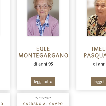
EGLE
IME
MONTEGARGANO
PASQUA
di anni
95
di ann
leggi tutto
leggi t
22/02/2022
PO
CARDANO AL CAMPO