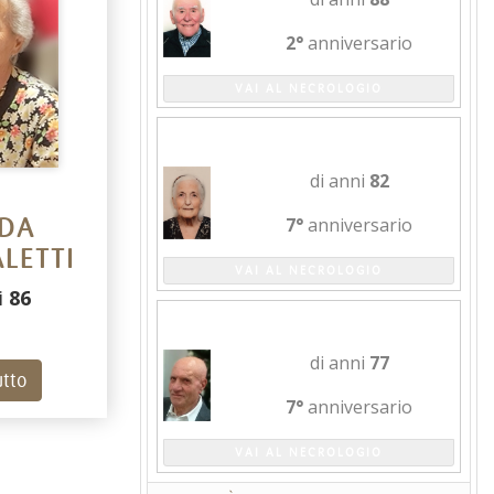
2°
anniversario
VAI AL NECROLOGIO
MARIA GIUSEPPINA D'ARRISSO
di anni
82
7°
anniversario
LDA
LETTI
VAI AL NECROLOGIO
i
86
SANTUCCIO APICELLA
di anni
77
utto
7°
anniversario
VAI AL NECROLOGIO